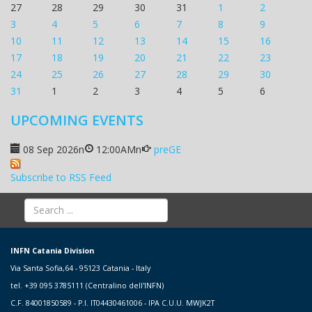
27
28
29
30
31
1
2
3
4
5
6
7
8
9
10
11
12
13
14
15
16
17
18
19
20
21
22
23
24
25
26
27
28
29
30
31
1
2
3
4
5
6
UPCOMING EVENTS
08 Sep 2026
n
12:00AM
n
preGE
Subscribe to RSS Feed
INFN Catania Division
Via Santa Sofia,64 - 95123 Catania - Italy
tel. +39 095 3785111 (Centralino dell'INFN)
C.F. 84001850589 - P.I. IT04430461006 - IPA C.U.U. MWJK2T