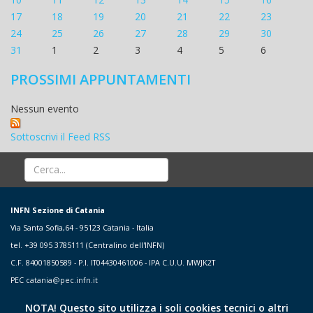
17
18
19
20
21
22
23
24
25
26
27
28
29
30
31
1
2
3
4
5
6
PROSSIMI APPUNTAMENTI
Nessun evento
Sottoscrivi il Feed RSS
INFN Sezione di Catania
Via Santa Sofia,64 - 95123 Catania - Italia
tel. +39 095 3785111 (Centralino dell'INFN)
C.F. 84001850589 - P.I. IT04430461006 - IPA C.U.U. MWJK2T
PEC
catania@pec.infn.it
NOTA! Questo sito utilizza i soli cookies tecnici o altri