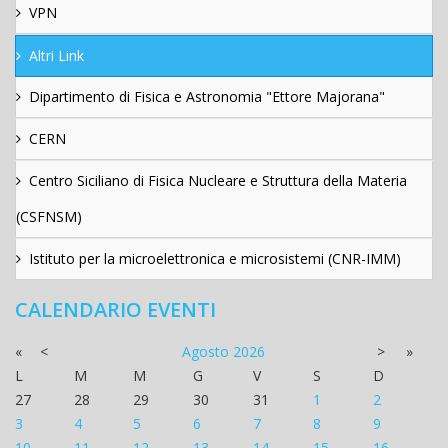
VPN
Altri Link
Dipartimento di Fisica e Astronomia "Ettore Majorana"
CERN
Centro Siciliano di Fisica Nucleare e Struttura della Materia
(CSFNSM)
Istituto per la microelettronica e microsistemi (CNR-IMM)
CALENDARIO EVENTI
«
<
Agosto
2026
>
»
L
M
M
G
V
S
D
27
28
29
30
31
1
2
3
4
5
6
7
8
9
10
11
12
13
14
15
16