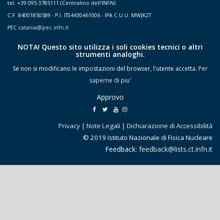
tel. +39 095 3785111 (Centralino dell'INFN)
C.F. 84001850589 - P.I. IT04430461006 - IPA C.U.U. MWJK2T
PEC
catania@pec.infn.it
NOTA! Questo sito utilizza i soli cookies tecnici o altri
strumenti analoghi.
Se non si modificano le impostazioni del browser, l'utente accetta.
Per
saperne di piu'
Approvo
Privacy
|
Note Legali
|
Dichiarazione di Accessibilità
© 2019 Istituto Nazionale di Fisica Nucleare
Feedback:
feedback@lists.ct.infn.it