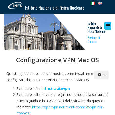
Istituto Nazionale di Fisica Nucleare
Istituto
Nazionale di
Fisica Nucleare
Sezione di
Catania
Configurazione VPN Mac OS
Questa guida passo passo mostra come installare e
configurare il client OpenVPN Connect su Mac OS
Scaricare il file
infnct-aai.ovpn
Scaricare l'ultima versione (al momento della stesura di
questa guida è la 3.2.7.3220)
del software da questo
indirizzo:
https://openvpn.net/client-connect-vpn-for-
mac-os/