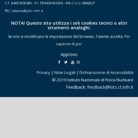
C.F. 84001850589 - P.I. IT04430461006 - IPA C.U.U. MWJK2T
PEC
catania@pec.infn.it
NOTA! Questo sito utilizza i soli cookies tecnici o altri
strumenti analoghi.
Se non si modificano le impostazioni del browser, l'utente accetta.
Per
saperne di piu'
Approvo
Privacy
|
Note Legali
|
Dichiarazione di Accessibilità
© 2019 Istituto Nazionale di Fisica Nucleare
Feedback:
feedback@lists.ct.infn.it