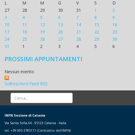
L
M
M
G
V
S
D
27
28
29
30
31
1
2
3
4
5
6
7
8
9
10
11
12
13
14
15
16
17
18
19
20
21
22
23
24
25
26
27
28
29
30
31
1
2
3
4
5
6
PROSSIMI APPUNTAMENTI
Nessun evento
Sottoscrivi il Feed RSS
INFN Sezione di Catania
Via Santa Sofia,64 - 95123 Catania - Italia
tel. +39 095 3785111 (Centralino dell'INFN)