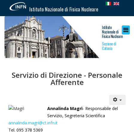
Istituto Nazionale di Fisica Nucleare
Istituto
Nazionale di
Fisica Nucleare
Sezione di
Catania
Servizio di Direzione - Personale
Afferente
Annalinda Magrì
- Responsabile del
Servizio, Segreteria Scientifica
annalinda.magri@ct.infn.it
Tel. 095 378 5369