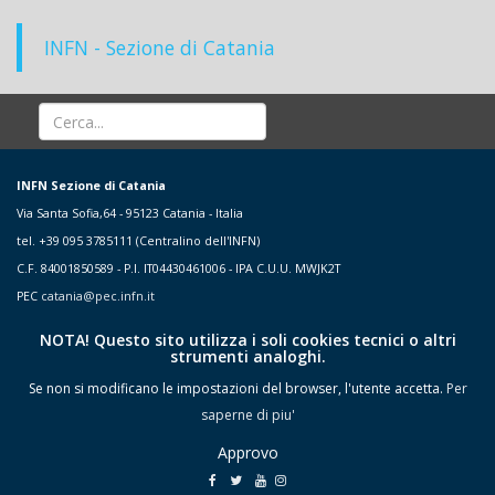
INFN - Sezione di Catania
INFN Sezione di Catania
Via Santa Sofia,64 - 95123 Catania - Italia
tel. +39 095 3785111 (Centralino dell'INFN)
C.F. 84001850589 - P.I. IT04430461006 - IPA C.U.U. MWJK2T
PEC
catania@pec.infn.it
NOTA! Questo sito utilizza i soli cookies tecnici o altri
strumenti analoghi.
Se non si modificano le impostazioni del browser, l'utente accetta.
Per
saperne di piu'
Approvo