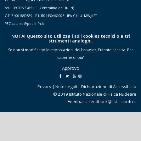
Via Santa Sofia,64 - 95123 Catania - Italia
tel. +39 095 3785111 (Centralino dell'INFN)
C.F. 84001850589 - P.I. IT04430461006 - IPA C.U.U. MWJK2T
PEC
catania@pec.infn.it
NOTA! Questo sito utilizza i soli cookies tecnici o altri
strumenti analoghi.
Se non si modificano le impostazioni del browser, l'utente accetta.
Per
saperne di piu'
Approvo
Privacy
|
Note Legali
|
Dichiarazione di Accessibilità
© 2019 Istituto Nazionale di Fisica Nucleare
Feedback:
feedback@lists.ct.infn.it