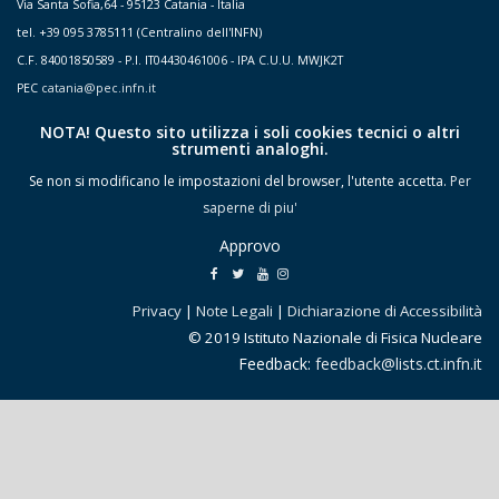
Via Santa Sofia,64 - 95123 Catania - Italia
tel. +39 095 3785111 (Centralino dell'INFN)
C.F. 84001850589 - P.I. IT04430461006 - IPA C.U.U. MWJK2T
PEC
catania@pec.infn.it
NOTA! Questo sito utilizza i soli cookies tecnici o altri
strumenti analoghi.
Se non si modificano le impostazioni del browser, l'utente accetta.
Per
saperne di piu'
Approvo
Privacy
|
Note Legali
|
Dichiarazione di Accessibilità
© 2019 Istituto Nazionale di Fisica Nucleare
Feedback:
feedback@lists.ct.infn.it