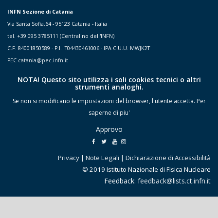
INFN Sezione di Catania
Via Santa Sofia,64 - 95123 Catania - Italia
tel. +39 095 3785111 (Centralino dell'INFN)
C.F. 84001850589 - P.I. IT04430461006 - IPA C.U.U. MWJK2T
PEC
catania@pec.infn.it
NOTA! Questo sito utilizza i soli cookies tecnici o altri
strumenti analoghi.
Se non si modificano le impostazioni del browser, l'utente accetta.
Per
saperne di piu'
Approvo
Privacy
|
Note Legali
|
Dichiarazione di Accessibilità
© 2019 Istituto Nazionale di Fisica Nucleare
Feedback:
feedback@lists.ct.infn.it