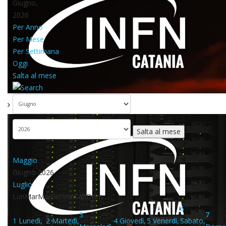
Giugno,
2026
Per Anno
Per Mese
Per Settimana
Oggi
Salta al mese
Salta al mese
Maggio
Giugno 2026
Luglio
Lun
Mar
Mer
Gio
Ven
Sab
Dom
6
3
7
1
Lunedì,
2
Martedì,
4
Giovedì,
5
Venerdì,
Sabato,