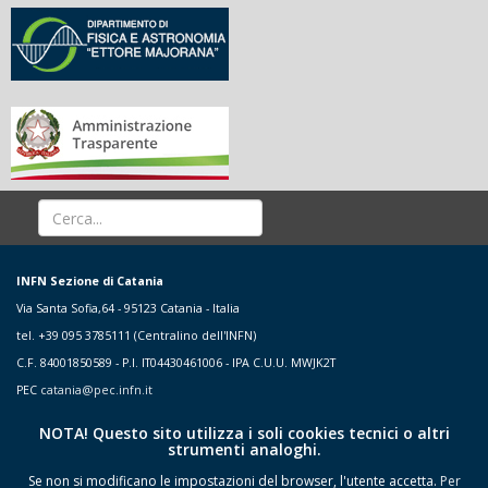
INFN Sezione di Catania
Via Santa Sofia,64 - 95123 Catania - Italia
tel. +39 095 3785111 (Centralino dell'INFN)
C.F. 84001850589 - P.I. IT04430461006 - IPA C.U.U. MWJK2T
PEC
catania@pec.infn.it
NOTA! Questo sito utilizza i soli cookies tecnici o altri
strumenti analoghi.
Se non si modificano le impostazioni del browser, l'utente accetta.
Per