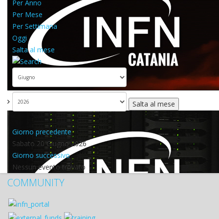
Per Anno
Per Mese
Per Settimana
Oggi
Salta al mese
Salta al mese
Giorno precedente
Sabato 20 Giugno 2026
Giorno successivo
Nessun evento trovato
COMMUNITY