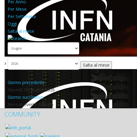
Per Anno
Per Mese
Per Settimana
Oggi
Salta al mese
Salta al mese
Giorno precedente
Giovedì 18 Giugno 2026
Giorno successivo
Nessun evento trovato
COMMUNITY