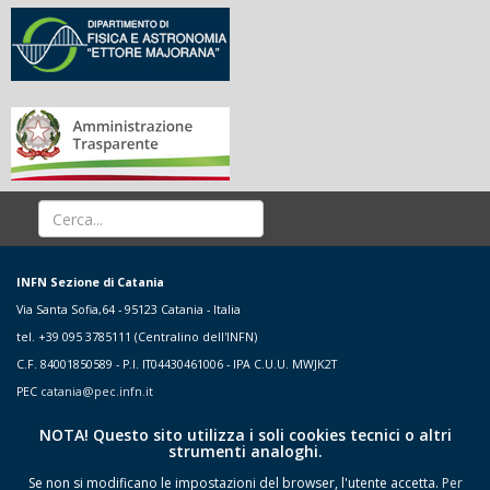
INFN Sezione di Catania
Via Santa Sofia,64 - 95123 Catania - Italia
tel. +39 095 3785111 (Centralino dell'INFN)
C.F. 84001850589 - P.I. IT04430461006 - IPA C.U.U. MWJK2T
PEC
catania@pec.infn.it
NOTA! Questo sito utilizza i soli cookies tecnici o altri
strumenti analoghi.
Se non si modificano le impostazioni del browser, l'utente accetta.
Per