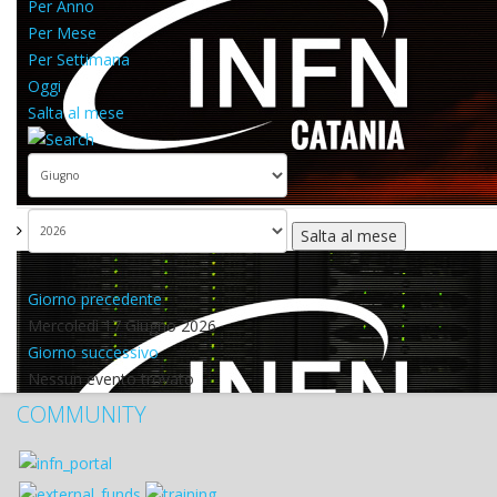
Per Anno
Per Mese
Per Settimana
Oggi
Salta al mese
Salta al mese
Giorno precedente
Mercoledì 17 Giugno 2026
Giorno successivo
Nessun evento trovato
COMMUNITY