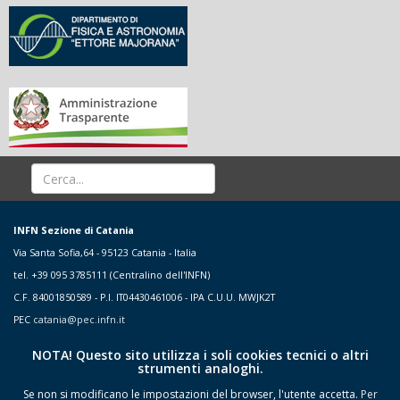
INFN Sezione di Catania
Via Santa Sofia,64 - 95123 Catania - Italia
tel. +39 095 3785111 (Centralino dell'INFN)
C.F. 84001850589 - P.I. IT04430461006 - IPA C.U.U. MWJK2T
PEC
catania@pec.infn.it
NOTA! Questo sito utilizza i soli cookies tecnici o altri
strumenti analoghi.
Se non si modificano le impostazioni del browser, l'utente accetta.
Per