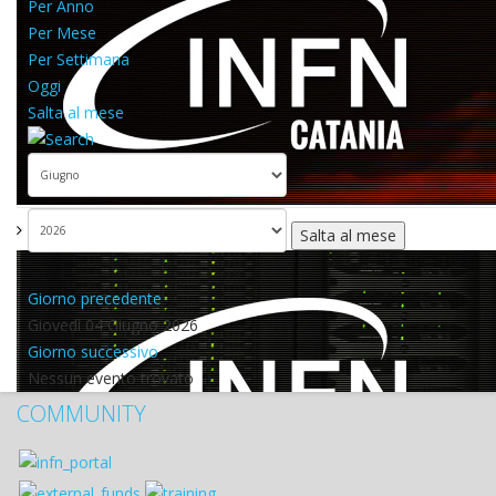
Per Anno
Per Mese
Per Settimana
Oggi
Salta al mese
Salta al mese
Giorno precedente
Giovedì 04 Giugno 2026
Giorno successivo
Nessun evento trovato
COMMUNITY