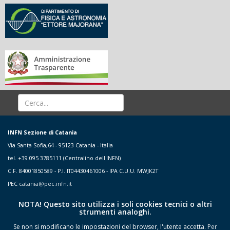
INFN Sezione di Catania
Via Santa Sofia,64 - 95123 Catania - Italia
tel. +39 095 3785111 (Centralino dell'INFN)
C.F. 84001850589 - P.I. IT04430461006 - IPA C.U.U. MWJK2T
PEC
catania@pec.infn.it
NOTA! Questo sito utilizza i soli cookies tecnici o altri
strumenti analoghi.
Se non si modificano le impostazioni del browser, l'utente accetta.
Per