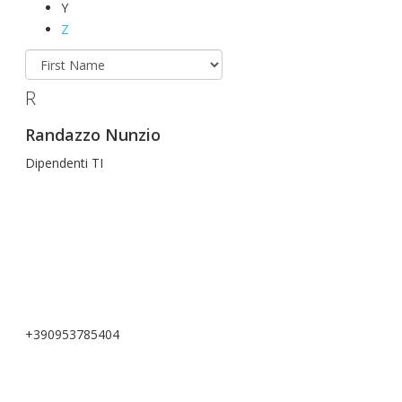
Y
Z
R
Randazzo Nunzio
Dipendenti TI
+390953785404