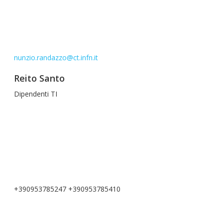
nunzio.randazzo@ct.infn.it
Reito Santo
Dipendenti TI
+390953785247 +390953785410