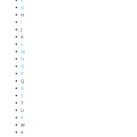
F
G
H
I
J
K
L
M
N
O
P
Q
R
S
T
U
V
W
X