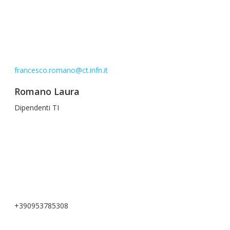
francesco.romano@ct.infn.it
Romano Laura
Dipendenti TI
+390953785308