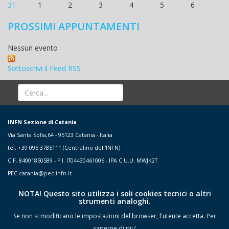
31
1
2
3
4
5
6
PROSSIMI APPUNTAMENTI
Nessun evento
Sottoscrivi il Feed RSS
INFN Sezione di Catania
Via Santa Sofia,64 - 95123 Catania - Italia
tel. +39 095 3785111 (Centralino dell'INFN)
C.F. 84001850589 - P.I. IT04430461006 - IPA C.U.U. MWJK2T
PEC
catania@pec.infn.it
NOTA! Questo sito utilizza i soli cookies tecnici o altri
strumenti analoghi.
Se non si modificano le impostazioni del browser, l'utente accetta.
Per
saperne di piu'