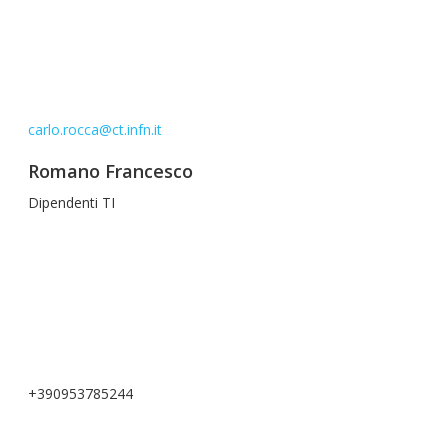
carlo.rocca@ct.infn.it
Romano Francesco
Dipendenti TI
+390953785244