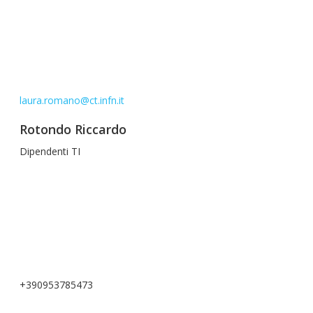
laura.romano@ct.infn.it
Rotondo Riccardo
Dipendenti TI
+390953785473