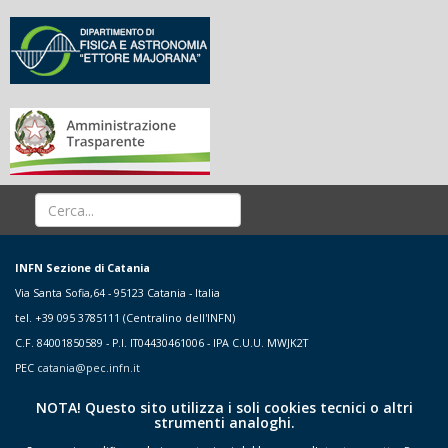
INFN Sezione di Catania
Via Santa Sofia,64 - 95123 Catania - Italia
tel. +39 095 3785111 (Centralino dell'INFN)
C.F. 84001850589 - P.I. IT04430461006 - IPA C.U.U. MWJK2T
PEC
catania@pec.infn.it
NOTA! Questo sito utilizza i soli cookies tecnici o altri
strumenti analoghi.