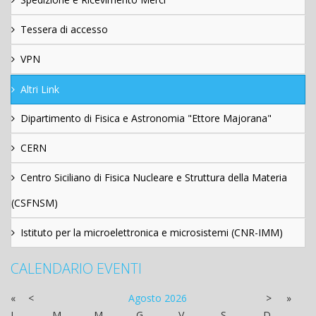
Tessera di accesso
VPN
Altri Link
Dipartimento di Fisica e Astronomia "Ettore Majorana"
CERN
Centro Siciliano di Fisica Nucleare e Struttura della Materia
(CSFNSM)
Istituto per la microelettronica e microsistemi (CNR-IMM)
CALENDARIO EVENTI
«
<
Agosto
2026
>
»
L
M
M
G
V
S
D