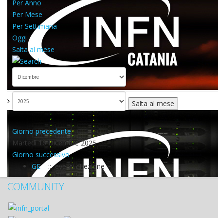
Per Anno
Per Mese
Per Settimana
Oggi
Salta al mese
Salta al mese
Giorno precedente
Martedì 16 Dicembre 2025
Giorno successivo
GE
:: eventi direzione
COMMUNITY