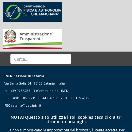
INFN Sezione di Catania
Via Santa Sofia,64 - 95123 Catania - Italia
tel. +39 095 3785111 (Centralino dell'INFN)
C.F. 84001850589 - P.I. IT04430461006 - IPA C.U.U. MWJK2T
PEC
catania@pec.infn.it
NOTA! Questo sito utilizza i soli cookies tecnici o altri
strumenti analoghi.
Se non si modificano le impostazioni del browser, l'utente accetta.
Per