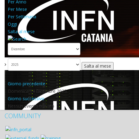
Per Anno
Per Mese
Per Settimana
Oggi
Salta al mese
Salta al mese
Giorno precedente
Domenica 14 Dicembre 2025
Giorno successivo
Nessun evento trovato
COMMUNITY