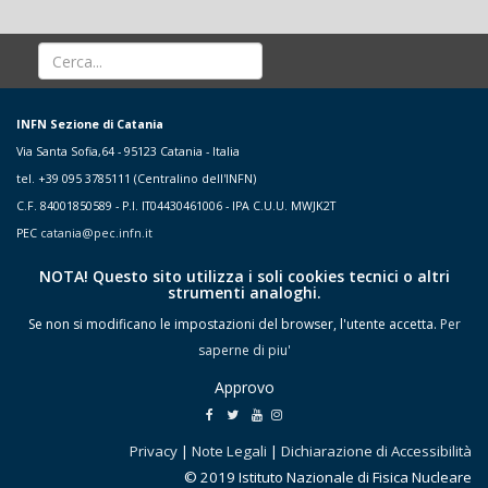
INFN Sezione di Catania
Via Santa Sofia,64 - 95123 Catania - Italia
tel. +39 095 3785111 (Centralino dell'INFN)
C.F. 84001850589 - P.I. IT04430461006 - IPA C.U.U. MWJK2T
PEC
catania@pec.infn.it
NOTA! Questo sito utilizza i soli cookies tecnici o altri
strumenti analoghi.
Se non si modificano le impostazioni del browser, l'utente accetta.
Per
saperne di piu'
Approvo
Privacy
|
Note Legali
|
Dichiarazione di Accessibilità
© 2019 Istituto Nazionale di Fisica Nucleare