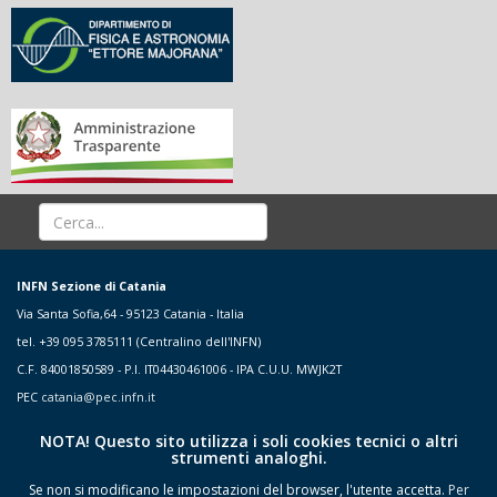
INFN Sezione di Catania
Via Santa Sofia,64 - 95123 Catania - Italia
tel. +39 095 3785111 (Centralino dell'INFN)
C.F. 84001850589 - P.I. IT04430461006 - IPA C.U.U. MWJK2T
PEC
catania@pec.infn.it
NOTA! Questo sito utilizza i soli cookies tecnici o altri
strumenti analoghi.
Se non si modificano le impostazioni del browser, l'utente accetta.
Per