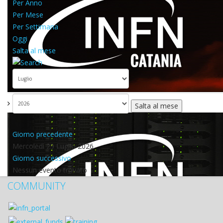
Per Anno
Per Mese
Per Settimana
Oggi
Salta al mese
Salta al mese
Giorno precedente
Mercoledì 29 Luglio 2026
Giorno successivo
Nessun evento trovato
COMMUNITY