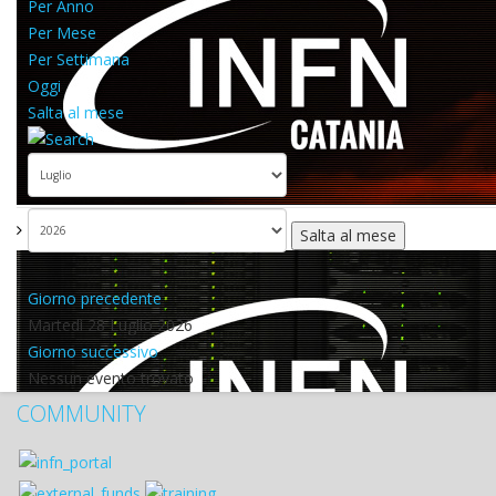
Per Anno
Per Mese
Per Settimana
Oggi
Salta al mese
Salta al mese
Giorno precedente
Martedì 28 Luglio 2026
Giorno successivo
Nessun evento trovato
COMMUNITY