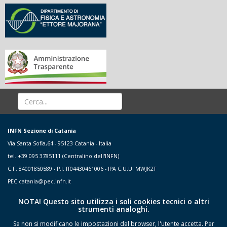
INFN Sezione di Catania
Via Santa Sofia,64 - 95123 Catania - Italia
tel. +39 095 3785111 (Centralino dell'INFN)
C.F. 84001850589 - P.I. IT04430461006 - IPA C.U.U. MWJK2T
PEC
catania@pec.infn.it
NOTA! Questo sito utilizza i soli cookies tecnici o altri
strumenti analoghi.
Se non si modificano le impostazioni del browser, l'utente accetta.
Per