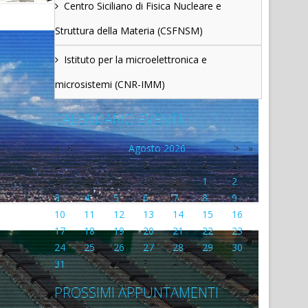
Centro Siciliano di Fisica Nucleare e
Struttura della Materia (CSFNSM)
Istituto per la microelettronica e
microsistemi (CNR-IMM)
CALENDARIO EVENTI
«
<
Agosto
2026
>
»
L
M
M
G
V
S
D
27
28
29
30
31
1
2
3
4
5
6
7
8
9
10
11
12
13
14
15
16
17
18
19
20
21
22
23
24
25
26
27
28
29
30
31
1
2
3
4
5
6
PROSSIMI APPUNTAMENTI