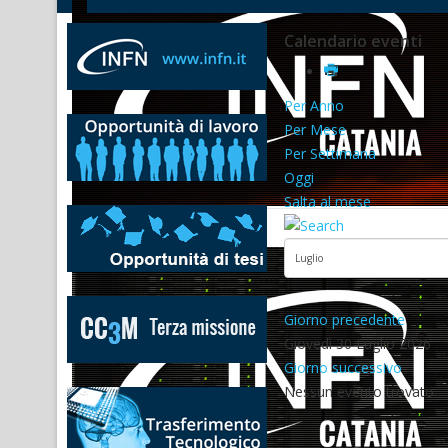
Calendario eventi
Per Anno
Per Mese
Per Settimana
Oggi
Salta al mese
Giorno precedente
Giovedì 30 Luglio 2026
Giorno successivo
Nessun evento trovato