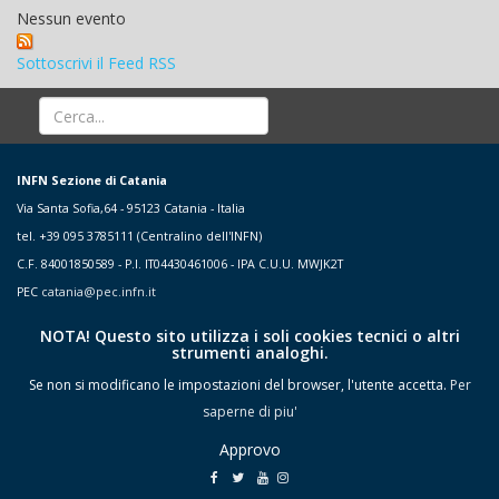
Nessun evento
Sottoscrivi il Feed RSS
INFN Sezione di Catania
Via Santa Sofia,64 - 95123 Catania - Italia
tel. +39 095 3785111 (Centralino dell'INFN)
C.F. 84001850589 - P.I. IT04430461006 - IPA C.U.U. MWJK2T
PEC
catania@pec.infn.it
NOTA! Questo sito utilizza i soli cookies tecnici o altri
strumenti analoghi.
Se non si modificano le impostazioni del browser, l'utente accetta.
Per
saperne di piu'
Approvo