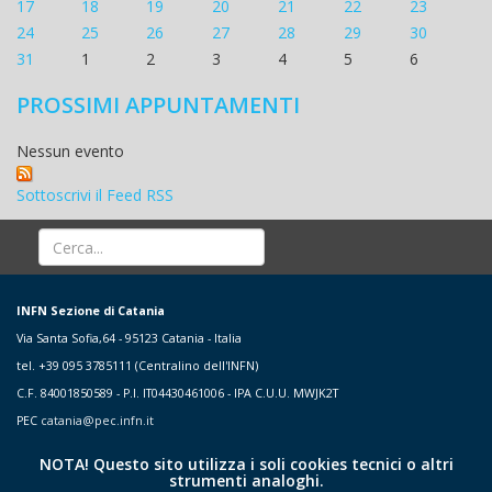
17
18
19
20
21
22
23
24
25
26
27
28
29
30
31
1
2
3
4
5
6
PROSSIMI APPUNTAMENTI
Nessun evento
Sottoscrivi il Feed RSS
INFN Sezione di Catania
Via Santa Sofia,64 - 95123 Catania - Italia
tel. +39 095 3785111 (Centralino dell'INFN)
C.F. 84001850589 - P.I. IT04430461006 - IPA C.U.U. MWJK2T
PEC
catania@pec.infn.it
NOTA! Questo sito utilizza i soli cookies tecnici o altri
strumenti analoghi.