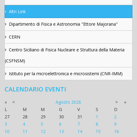
Altri Link
Dipartimento di Fisica e Astronomia "Ettore Majorana"
CERN
Centro Siciliano di Fisica Nucleare e Struttura della Materia
(CSFNSM)
Istituto per la microelettronica e microsistemi (CNR-IMM)
CALENDARIO EVENTI
«
<
Agosto
2026
>
»
L
M
M
G
V
S
D
27
28
29
30
31
1
2
3
4
5
6
7
8
9
10
11
12
13
14
15
16