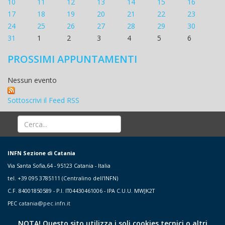
10
11
12
13
14
15
16
17
18
19
20
21
22
23
24
25
26
27
28
29
30
31
1
2
3
4
5
6
PROSSIMI APPUNTAMENTI
Nessun evento
Sottoscrivi il Feed RSS
INFN Sezione di Catania
Via Santa Sofia,64 - 95123 Catania - Italia
tel. +39 095 3785111 (Centralino dell'INFN)
C.F. 84001850589 - P.I. IT04430461006 - IPA C.U.U. MWJK2T
PEC
catania@pec.infn.it
NOTA! Questo sito utilizza i soli cookies tecnici o altri