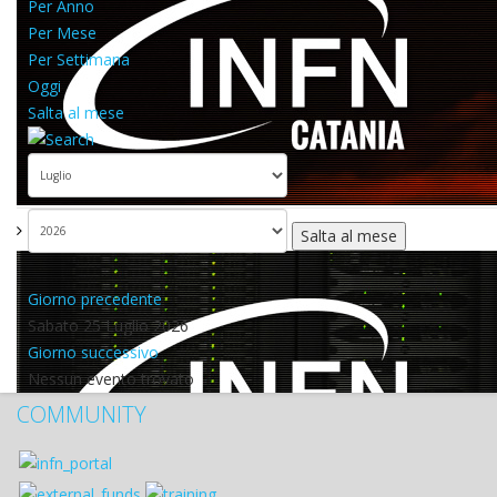
Per Anno
Per Mese
Per Settimana
Oggi
Salta al mese
Salta al mese
Giorno precedente
Sabato 25 Luglio 2026
Giorno successivo
Nessun evento trovato
COMMUNITY