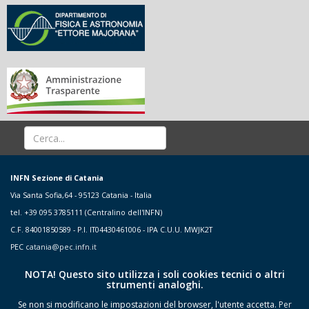
INFN Sezione di Catania
Via Santa Sofia,64 - 95123 Catania - Italia
tel. +39 095 3785111 (Centralino dell'INFN)
C.F. 84001850589 - P.I. IT04430461006 - IPA C.U.U. MWJK2T
PEC
catania@pec.infn.it
NOTA! Questo sito utilizza i soli cookies tecnici o altri
strumenti analoghi.
Se non si modificano le impostazioni del browser, l'utente accetta.
Per