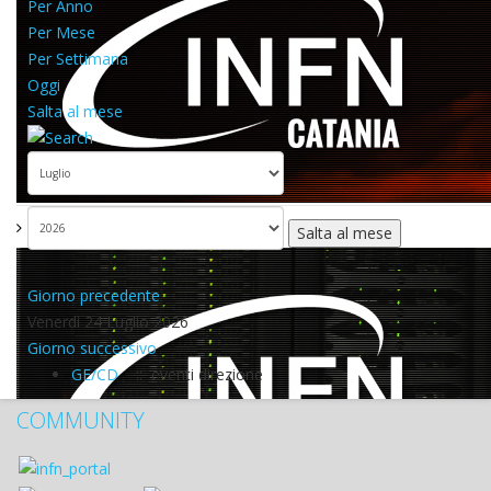
Per Anno
Per Mese
Per Settimana
Oggi
Salta al mese
Salta al mese
Giorno precedente
Venerdì 24 Luglio 2026
Giorno successivo
GE/CD
:: eventi direzione
COMMUNITY