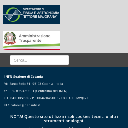
INFN Sezione di Catania
Via Santa Sofia,64 - 95123 Catania - Italia
tel. +39 095 3785111 (Centralino dell'INFN)
C.F. 84001850589 - P.I. IT04430461006 - IPA C.U.U. MWJK2T
PEC
catania@pec.infn.it
NOTA! Questo sito utilizza i soli cookies tecnici o altri
strumenti analoghi.