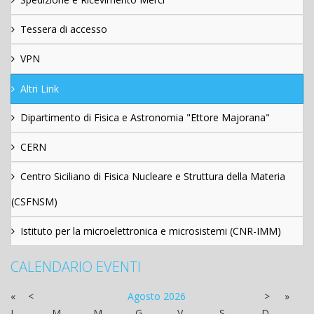
Tessera di accesso
VPN
Altri Link
Dipartimento di Fisica e Astronomia "Ettore Majorana"
CERN
Centro Siciliano di Fisica Nucleare e Struttura della Materia
(CSFNSM)
Istituto per la microelettronica e microsistemi (CNR-IMM)
CALENDARIO EVENTI
«
<
Agosto
2026
>
»
L
M
M
G
V
S
D