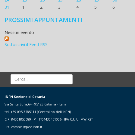
31
1
2
3
4
5
6
PROSSIMI APPUNTAMENTI
Nessun evento
Sottoscrivi il Feed RSS
INFN Sezione di Catania
Via Santa Sofia,64 - 95123 Catania - Italia
tel. +39 095 3785111 (Centralino dell'INFN)
C.F. 84001850589 - P.I. IT04430461006 - IPA C.U.U. MWJK2T
PEC
catania@pec.infn.it