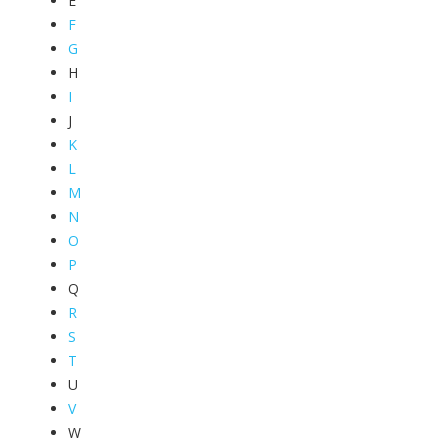
E
F
G
H
I
J
K
L
M
N
O
P
Q
R
S
T
U
V
W