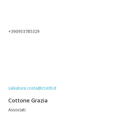
+390953785329
salvatore.costa@ct.infn.it
Cottone Grazia
Associati