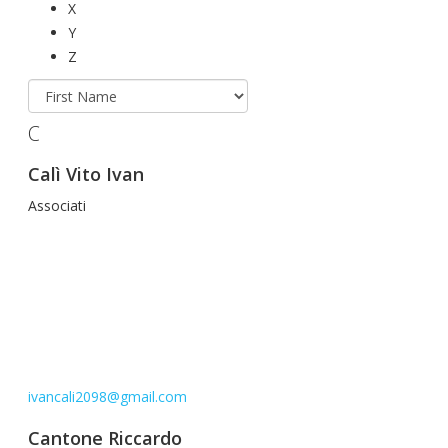
X
Y
Z
C
Calì Vito Ivan
Associati
ivancali2098@gmail.com
Cantone Riccardo