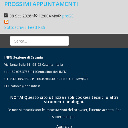
PROSSIMI APPUNTAMENTI
08 Set 2026
n
12:00AM
n
preGE
Sottoscrivi il Feed RSS
INFN Sezione di Catania
Via Santa Sofia,64 - 95123 Catania - Italia
tel. +39 095 3785111 (Centralino dell'INFN)
C.F. 84001850589 - P.I. IT04430461006 - IPA C.U.U. MWJK2T
PEC
catania@pec.infn.it
NOTA! Questo sito utilizza i soli cookies tecnici o altri
strumenti analoghi.
Se non si modificano le impostazioni del browser, l'utente accetta.
Per
saperne di piu'
Approvo