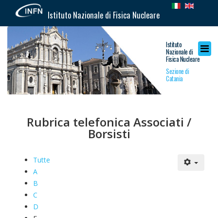
Istituto Nazionale di Fisica Nucleare
Istituto
Nazionale di
Fisica Nucleare
Sezione di
Catania
Rubrica telefonica Associati /
Borsisti
Tutte
A
B
C
D