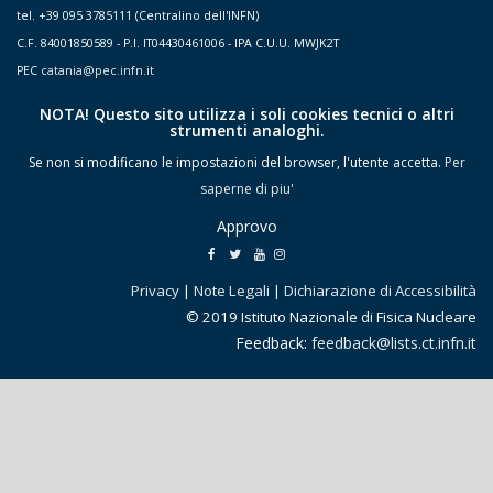
tel. +39 095 3785111 (Centralino dell'INFN)
C.F. 84001850589 - P.I. IT04430461006 - IPA C.U.U. MWJK2T
PEC
catania@pec.infn.it
NOTA! Questo sito utilizza i soli cookies tecnici o altri
strumenti analoghi.
Se non si modificano le impostazioni del browser, l'utente accetta.
Per
saperne di piu'
Approvo
Privacy
|
Note Legali
|
Dichiarazione di Accessibilità
© 2019 Istituto Nazionale di Fisica Nucleare
Feedback:
feedback@lists.ct.infn.it