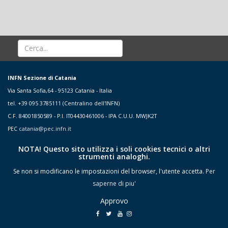
INFN Sezione di Catania
Via Santa Sofia,64 - 95123 Catania - Italia
tel. +39 095 3785111 (Centralino dell'INFN)
C.F. 84001850589 - P.I. IT04430461006 - IPA C.U.U. MWJK2T
PEC
catania@pec.infn.it
NOTA! Questo sito utilizza i soli cookies tecnici o altri
strumenti analoghi.
Se non si modificano le impostazioni del browser, l'utente accetta.
Per
saperne di piu'
Approvo