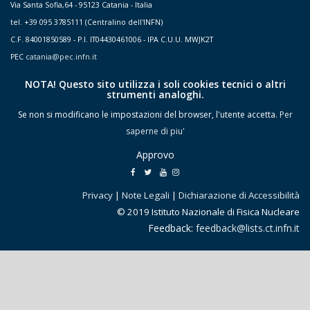
Via Santa Sofia,64 - 95123 Catania - Italia
tel. +39 095 3785111 (Centralino dell'INFN)
C.F. 84001850589 - P.I. IT04430461006 - IPA C.U.U. MWJK2T
PEC
catania@pec.infn.it
NOTA! Questo sito utilizza i soli cookies tecnici o altri
strumenti analoghi.
Se non si modificano le impostazioni del browser, l'utente accetta.
Per
saperne di piu'
Approvo
Privacy
|
Note Legali
|
Dichiarazione di Accessibilità
© 2019 Istituto Nazionale di Fisica Nucleare
Feedback:
feedback@lists.ct.infn.it