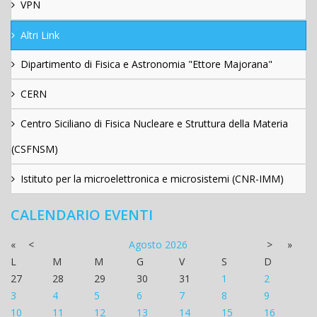
VPN
Altri Link
Dipartimento di Fisica e Astronomia "Ettore Majorana"
CERN
Centro Siciliano di Fisica Nucleare e Struttura della Materia
(CSFNSM)
Istituto per la microelettronica e microsistemi (CNR-IMM)
CALENDARIO EVENTI
«
<
Agosto
2026
>
»
L
M
M
G
V
S
D
27
28
29
30
31
1
2
3
4
5
6
7
8
9
10
11
12
13
14
15
16