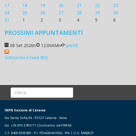
17
18
19
20
21
22
23
24
25
26
27
28
29
30
31
1
2
3
4
5
6
PROSSIMI APPUNTAMENTI
08 Set 2026
n
12:00AM
n
preGE
Sottoscrivi il Feed RSS
INFN Sezione di Catania
Via Santa Sofia,64 - 95123 Catania - Italia
tel. +39 095 3785111 (Centralino dell'INFN)
C.F. 84001850589 - P.I. IT04430461006 - IPA C.U.U. MWJK2T