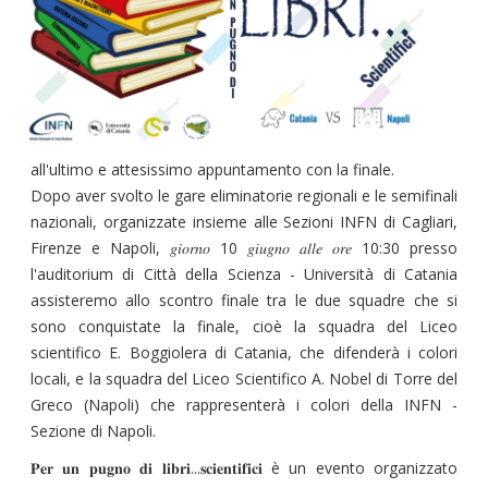
all'ultimo e attesissimo appuntamento con la finale.
Dopo aver svolto le gare eliminatorie regionali e le semifinali
nazionali, organizzate insieme alle Sezioni INFN di Cagliari,
Firenze e Napoli, 𝑔𝑖𝑜𝑟𝑛𝑜 10 𝑔𝑖𝑢𝑔𝑛𝑜 𝑎𝑙𝑙𝑒 𝑜𝑟𝑒 10:30 presso
l'auditorium di Città della Scienza - Università di Catania
assisteremo allo scontro finale tra le due squadre che si
sono conquistate la finale, cioè la squadra del Liceo
scientifico E. Boggiolera di Catania, che difenderà i colori
locali, e la squadra del Liceo Scientifico A. Nobel di Torre del
Greco (Napoli) che rappresenterà i colori della INFN -
Sezione di Napoli.
𝐏𝐞𝐫 𝐮𝐧 𝐩𝐮𝐠𝐧𝐨 𝐝𝐢 𝐥𝐢𝐛𝐫𝐢...𝐬𝐜𝐢𝐞𝐧𝐭𝐢𝐟𝐢𝐜𝐢 è un evento organizzato