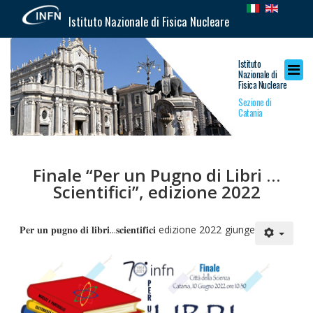
Istituto Nazionale di Fisica Nucleare
Istituto
Nazionale di
Fisica Nucleare
Sezione di
Catania
Finale “Per un Pugno di Libri …
Scientifici”, edizione 2022
𝐏𝐞𝐫 𝐮𝐧 𝐩𝐮𝐠𝐧𝐨 𝐝𝐢 𝐥𝐢𝐛𝐫𝐢...𝐬𝐜𝐢𝐞𝐧𝐭𝐢𝐟𝐢𝐜𝐢 edizione 2022 giunge