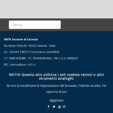
INFN Sezione di Catania
Via Santa Sofia,64 - 95123 Catania - Italia
tel. +39 095 3785111 (Centralino dell'INFN)
C.F. 84001850589 - P.I. IT04430461006 - IPA C.U.U. MWJK2T
PEC
catania@pec.infn.it
NOTA! Questo sito utilizza i soli cookies tecnici o altri
strumenti analoghi.
Se non si modificano le impostazioni del browser, l'utente accetta.
Per
saperne di piu'
Approvo