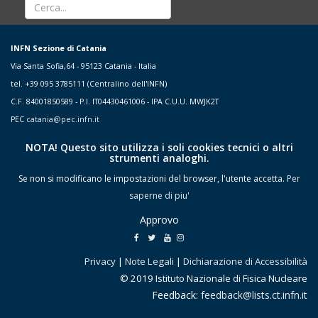
INFN Sezione di Catania
Via Santa Sofia,64 - 95123 Catania - Italia
tel. +39 095 3785111 (Centralino dell'INFN)
C.F. 84001850589 - P.I. IT04430461006 - IPA C.U.U. MWJK2T
PEC
catania@pec.infn.it
NOTA! Questo sito utilizza i soli cookies tecnici o altri
strumenti analoghi.
Se non si modificano le impostazioni del browser, l'utente accetta.
Per
saperne di piu'
Approvo
Privacy
|
Note Legali
|
Dichiarazione di Accessibilità
© 2019 Istituto Nazionale di Fisica Nucleare
Feedback:
feedback@lists.ct.infn.it