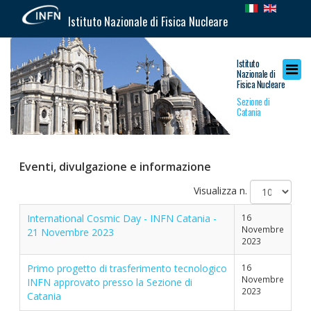
Istituto Nazionale di Fisica Nucleare
Istituto
Nazionale di
Fisica Nucleare
Sezione di
Catania
Eventi, divulgazione e informazione
Visualizza n.
International Cosmic Day - INFN Catania -
16
Novembre
21 Novembre 2023
2023
Primo progetto di trasferimento tecnologico
16
Novembre
INFN approvato presso la Sezione di
2023
Catania