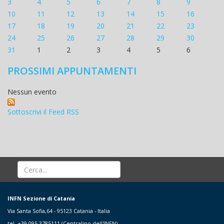
3
4
5
6
7
8
9
10
11
12
13
14
15
16
17
18
19
20
21
22
23
24
25
26
27
28
29
30
31
1
2
3
4
5
6
PROSSIMI APPUNTAMENTI
Nessun evento
Sottoscrivi il Feed RSS
INFN Sezione di Catania
Via Santa Sofia,64 - 95123 Catania - Italia
tel. +39 095 3785111 (Centralino dell'INFN)