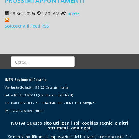
PROSSIMI APPUNTAMENTI
08 Set 2026
n
12:00AM
n
preGE
Sottoscrivi il Feed RSS
INFN Sezione di Catania
Via Santa Sofia,64 - 95123 Catania - Italia
tel. +39 095 3785111 (Centralino dell'INFN)
C.F. 84001850589 - P.I. IT04430461006 - IPA C.U.U. MWJK2T
PEC
catania@pec.infn.it
NOTA! Questo sito utilizza i soli cookies tecnici o altri
strumenti analoghi.
Se non si modificano le impostazioni del browser, l'utente accetta.
Per