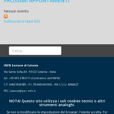
PROSSIMI APPUNTAMENTI
Nessun evento
Sottoscrivi il Feed RSS
INFN Sezione di Catania
Via Santa Sofia,64 - 95123 Catania - Italia
tel. +39 095 3785111 (Centralino dell'INFN)
C.F. 84001850589 - P.I. IT04430461006 - IPA C.U.U. MWJK2T
PEC
catania@pec.infn.it
NOTA! Questo sito utilizza i soli cookies tecnici o altri
strumenti analoghi.
Se non si modificano le impostazioni del browser, l'utente accetta.
Per