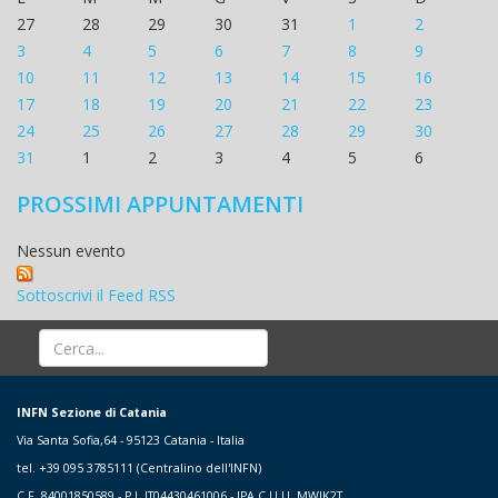
27
28
29
30
31
1
2
3
4
5
6
7
8
9
10
11
12
13
14
15
16
17
18
19
20
21
22
23
24
25
26
27
28
29
30
31
1
2
3
4
5
6
PROSSIMI APPUNTAMENTI
Nessun evento
Sottoscrivi il Feed RSS
INFN Sezione di Catania
Via Santa Sofia,64 - 95123 Catania - Italia
tel. +39 095 3785111 (Centralino dell'INFN)
C.F. 84001850589 - P.I. IT04430461006 - IPA C.U.U. MWJK2T