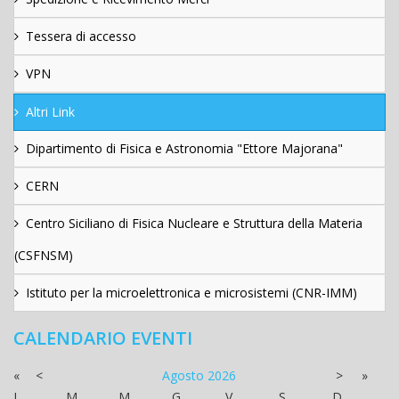
Tessera di accesso
VPN
Altri Link
Dipartimento di Fisica e Astronomia "Ettore Majorana"
CERN
Centro Siciliano di Fisica Nucleare e Struttura della Materia
(CSFNSM)
Istituto per la microelettronica e microsistemi (CNR-IMM)
CALENDARIO EVENTI
«
<
Agosto
2026
>
»
L
M
M
G
V
S
D