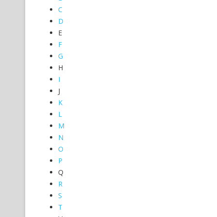
C
D
E
F
G
H
I
J
K
L
M
N
O
P
Q
R
S
T