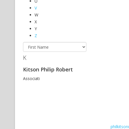
U
V
W
X
Y
Z
K
Kitson Philip Robert
Associati
philkitso