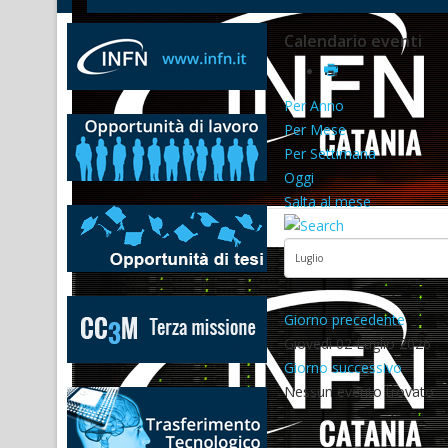
Calendario eventi
Per Anno
Per Mese
Per Settimana
Oggi
Salta al mese
Giorno precedente
Giovedì 02 Luglio 2026
Giorno successivo
Nessun evento trovato