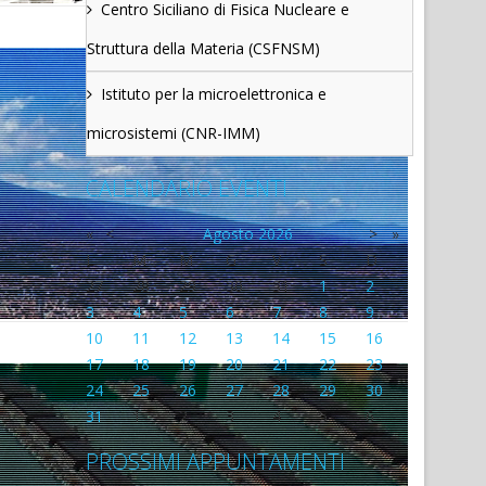
Centro Siciliano di Fisica Nucleare e
Struttura della Materia (CSFNSM)
Istituto per la microelettronica e
microsistemi (CNR-IMM)
CALENDARIO EVENTI
«
<
Agosto
2026
>
»
L
M
M
G
V
S
D
27
28
29
30
31
1
2
3
4
5
6
7
8
9
10
11
12
13
14
15
16
17
18
19
20
21
22
23
24
25
26
27
28
29
30
31
1
2
3
4
5
6
PROSSIMI APPUNTAMENTI