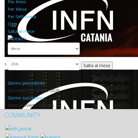
Per Anno
Per Mese
Per Settimana
Oggi
Salta al mese
Salta al mese
Giorno precedente
Domenica 15 Marzo 2026
Giorno successivo
Nessun evento trovato
COMMUNITY