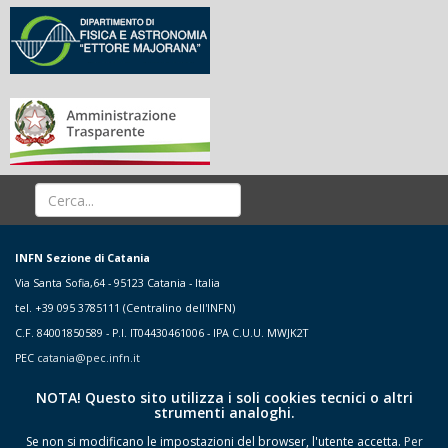
INFN Sezione di Catania
Via Santa Sofia,64 - 95123 Catania - Italia
tel. +39 095 3785111 (Centralino dell'INFN)
C.F. 84001850589 - P.I. IT04430461006 - IPA C.U.U. MWJK2T
PEC
catania@pec.infn.it
NOTA! Questo sito utilizza i soli cookies tecnici o altri
strumenti analoghi.
Se non si modificano le impostazioni del browser, l'utente accetta.
Per