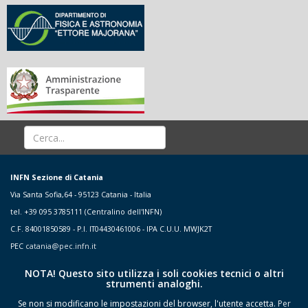
INFN Sezione di Catania
Via Santa Sofia,64 - 95123 Catania - Italia
tel. +39 095 3785111 (Centralino dell'INFN)
C.F. 84001850589 - P.I. IT04430461006 - IPA C.U.U. MWJK2T
PEC
catania@pec.infn.it
NOTA! Questo sito utilizza i soli cookies tecnici o altri
strumenti analoghi.
Se non si modificano le impostazioni del browser, l'utente accetta.
Per