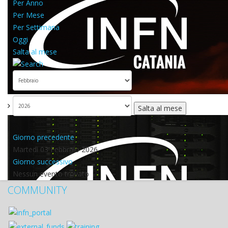
Per Anno
Per Mese
Per Settimana
Oggi
Salta al mese
Salta al mese
Giorno precedente
Martedì 03 Febbraio 2026
Giorno successivo
Nessun evento trovato
COMMUNITY