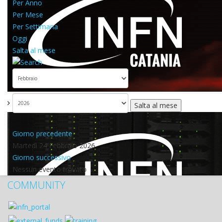
Per Anno
Per Mese
Per Settimana
Oggi
Salta al mese
Salta al mese
Giorno precedente
Martedì 24 Febbraio 2026
Giorno successivo
Nessun evento trovato
COMMUNITY