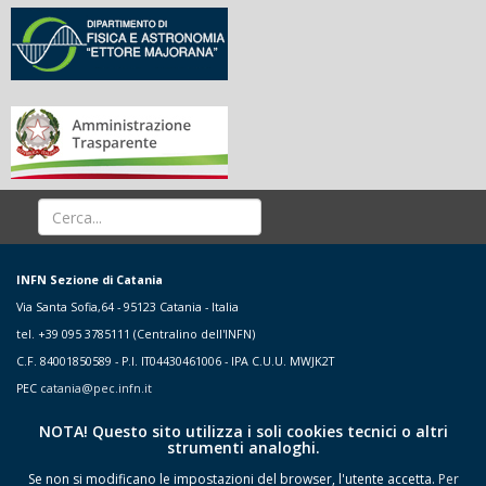
INFN Sezione di Catania
Via Santa Sofia,64 - 95123 Catania - Italia
tel. +39 095 3785111 (Centralino dell'INFN)
C.F. 84001850589 - P.I. IT04430461006 - IPA C.U.U. MWJK2T
PEC
catania@pec.infn.it
NOTA! Questo sito utilizza i soli cookies tecnici o altri
strumenti analoghi.
Se non si modificano le impostazioni del browser, l'utente accetta.
Per