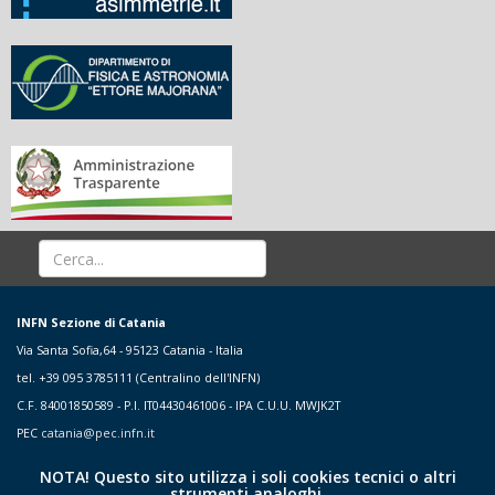
INFN Sezione di Catania
Via Santa Sofia,64 - 95123 Catania - Italia
tel. +39 095 3785111 (Centralino dell'INFN)
C.F. 84001850589 - P.I. IT04430461006 - IPA C.U.U. MWJK2T
PEC
catania@pec.infn.it
NOTA! Questo sito utilizza i soli cookies tecnici o altri
strumenti analoghi.