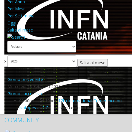
Per Anno
Per Mese
Per Settimana
Oggi
Salta al mese
Salta al mese
Giorno precedente
Mercoledì 18 Febbraio 2026
Giorno successivo
02:00pm - 06:30pm
12th International Conference on
Isotopes - 12ICI
:: eventi comunità
COMMUNITY