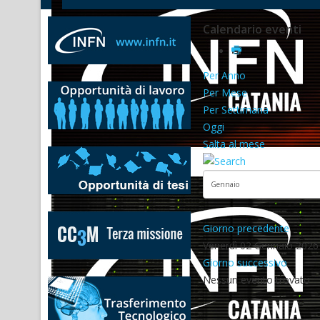
Calendario eventi
Per Anno
Per Mese
Per Settimana
Oggi
Salta al mese
Giorno precedente
Venerdì 02 Gennaio 2026
Giorno successivo
Nessun evento trovato