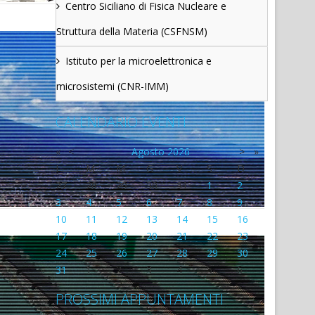
Centro Siciliano di Fisica Nucleare e
Struttura della Materia (CSFNSM)
Istituto per la microelettronica e
microsistemi (CNR-IMM)
CALENDARIO EVENTI
«
<
Agosto
2026
>
»
L
M
M
G
V
S
D
27
28
29
30
31
1
2
3
4
5
6
7
8
9
10
11
12
13
14
15
16
17
18
19
20
21
22
23
24
25
26
27
28
29
30
31
1
2
3
4
5
6
PROSSIMI APPUNTAMENTI