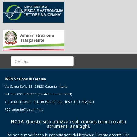
INFN Sezione di Catania
Via Santa Sofia,64 - 95123 Catania - Italia
tel. +39 095 3785111 (Centralino dell'INFN)
C.F. 84001850589 - P.I. IT04430461006 - IPA C.U.U. MWJK2T
PEC
catania@pec.infn.it
NOTA! Questo sito utilizza i soli cookies tecnici o altri
strumenti analoghi.
Se non si modificano le impostazioni del browser, l'utente accetta.
Per