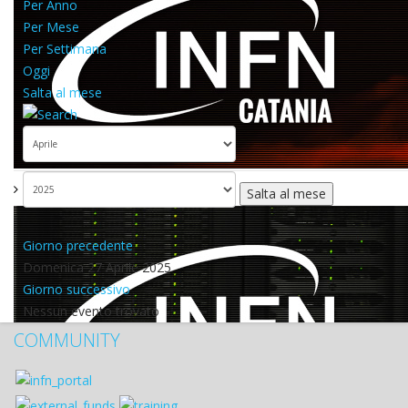
Per Anno
Per Mese
Per Settimana
Oggi
Salta al mese
Salta al mese
Giorno precedente
Domenica 27 Aprile 2025
Giorno successivo
Nessun evento trovato
COMMUNITY