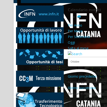
Calendario eventi
Per Anno
Per Mese
Per Settimana
Oggi
Salta al mese
Giorno precedente
Martedì 28 Ottobre 2025
Giorno successivo
Nessun evento trovato