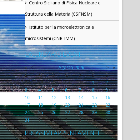
Centro Siciliano di Fisica Nucleare e
Struttura della Materia (CSFNSM)
Istituto per la microelettronica e
microsistemi (CNR-IMM)
CALENDARIO EVENTI
«
<
Agosto
2026
>
»
L
M
M
G
V
S
D
27
28
29
30
31
1
2
3
4
5
6
7
8
9
10
11
12
13
14
15
16
17
18
19
20
21
22
23
24
25
26
27
28
29
30
31
1
2
3
4
5
6
PROSSIMI APPUNTAMENTI