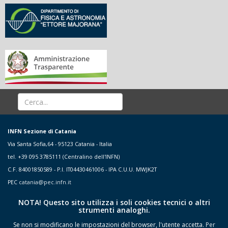
INFN Sezione di Catania
Via Santa Sofia,64 - 95123 Catania - Italia
tel. +39 095 3785111 (Centralino dell'INFN)
C.F. 84001850589 - P.I. IT04430461006 - IPA C.U.U. MWJK2T
PEC
catania@pec.infn.it
NOTA! Questo sito utilizza i soli cookies tecnici o altri
strumenti analoghi.
Se non si modificano le impostazioni del browser, l'utente accetta.
Per