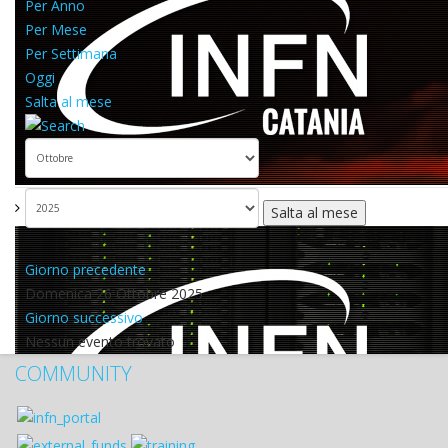
Per Anno
Per Mese
Per Settimana
Oggi
Salta al mese
Salta al mese
Giorno precedente
Domenica 26 Ottobre 2025
Giorno successivo
Nessun evento trovato
COMMUNITY