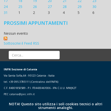
17
18
19
20
21
22
23
24
25
26
27
28
29
30
31
1
2
3
4
5
6
PROSSIMI APPUNTAMENTI
Nessun evento
Sottoscrivi il Feed RSS
INFN Sezione di Catania
Via Santa Sofia,64 - 95123 Catania - Italia
tel. +39 095 3785111 (Centralino dell'INFN)
C.F. 84001850589 - P.I. IT04430461006 - IPA C.U.U. MWJK2T
PEC
catania@pec.infn.it
NOTA! Questo sito utilizza i soli cookies tecnici o altri
strumenti analoghi.