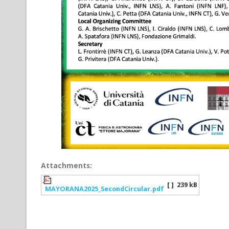
Attachments:
[ ]
239 kB
MAYORANA2025_SecondCircular.pdf