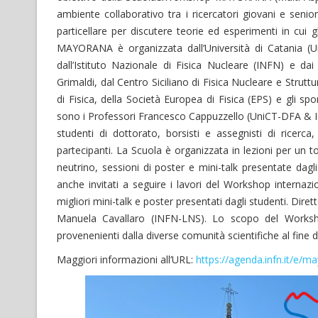
ambiente collaborativo tra i ricercatori giovani e senior
particellare per discutere teorie ed esperimenti in cui 
MAYORANA è organizzata dall’Università di Catania (U
dall’Istituto Nazionale di Fisica Nucleare (INFN) e d
Grimaldi, dal Centro Siciliano di Fisica Nucleare e Strut
di Fisica, della Società Europea di Fisica (EPS) e gli s
sono i Professori Francesco Cappuzzello (UniCT-DFA & I
studenti di dottorato, borsisti e assegnisti di ricerc
partecipanti. La Scuola è organizzata in lezioni per un t
neutrino, sessioni di poster e mini-talk presentate dag
anche invitati a seguire i lavori del Workshop interna
migliori mini-talk e poster presentati dagli studenti. Di
Manuela Cavallaro (INFN-LNS). Lo scopo del Workshop
provenenienti dalla diverse comunità scientifiche al fine di 
Maggiori informazioni all’URL:
https://agenda.infn.it/e/