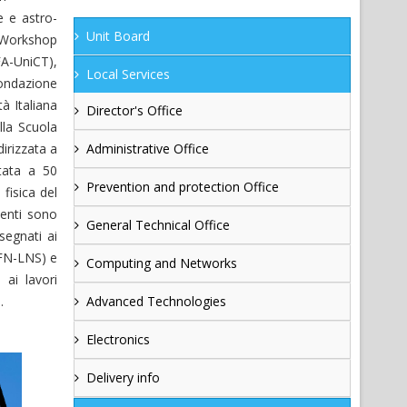
e e astro-
Unit Board
a&Workshop
A-UniCT),
Local Services
Fondazione
à Italiana
Director's Office
lla Scuola
irizzata a
Administrative Office
itata a 50
Prevention and protection Office
fisica del
denti sono
General Technical Office
segnati ai
NFN-LNS) e
Computing and Networks
ai lavori
.
Advanced Technologies
Electronics
Delivery info