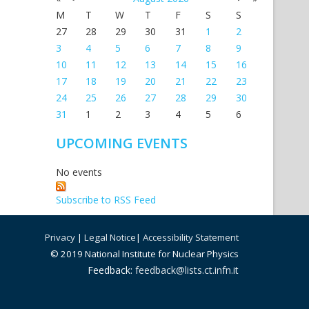
M
T
W
T
F
S
S
27
28
29
30
31
1
2
3
4
5
6
7
8
9
10
11
12
13
14
15
16
17
18
19
20
21
22
23
24
25
26
27
28
29
30
31
1
2
3
4
5
6
UPCOMING EVENTS
No events
Subscribe to RSS Feed
Privacy
|
Legal Notice
|
Accessibility Statement
© 2019 National Institute for Nuclear Physics
Feedback:
feedback@lists.ct.infn.it