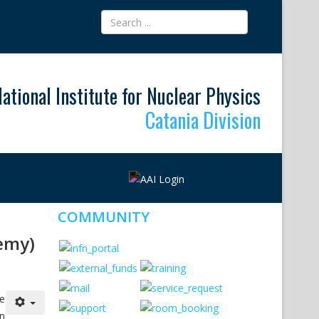
ational Institute for Nuclear Physics
Catania Division
COMMUNITY
emy)
le
un