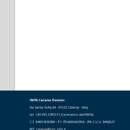
INFN Catania Division
Via Santa Sofia,64 - 95123 Catania - Italy
tel. +39 095 3785111 (Centralino dell'INFN)
C.F. 84001850589 - P.I. IT04430461006 - IPA C.U.U. MWJK2T
PEC
catania@pec.infn.it