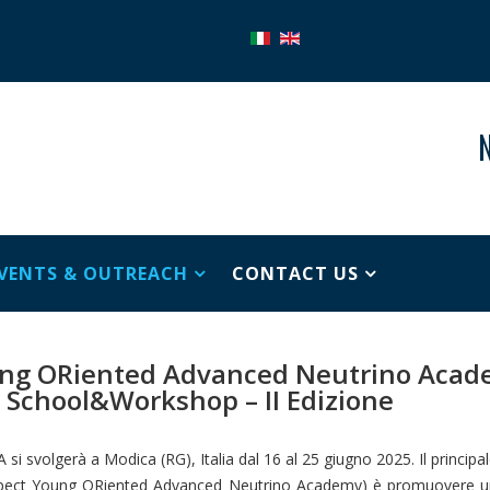
N
VENTS & OUTREACH
CONTACT US
ng ORiented Advanced Neutrino Acad
 School&Workshop – II Edizione
volgerà a Modica (RG), Italia dal 16 al 25 giugno 2025. Il principa
pect Young ORiented Advanced Neutrino Academy) è promuovere 