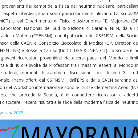
 provenienti dai campi della fisica del neutrino nucleare, particellar
gli aspetti interdisciplinari sono particolarmente rilevanti. La Scuol
niCT) e dal Dipartimento di Fisica e Astronomia "E. Majorana”(DF
ai Laboratori Nazionali del Sud & Sezione di Catania-INFN, dalla 
tura della Materia (CSFNSM), con il patrocinio del CSFNSM, della Societ
ponsor della CAEN e Consorzio Cioccolato di Modica IGP. Direttori de
NFN-LNS) e Rossella Caruso (UniCT-DFA & INFN-CT). La Scuola è ind
a, giovani ricercatori provenienti da diversi paesi del Mondo e lim
otale di 40 ore svolte da Professori tra i massimi esperti al Mondo in 
li studenti, momenti di scambio e discussione con i docenti. Gli stu
zionale. Premi offerti dal CSFNSM, dall’EPS e dalla CAEN saranno as
rettori del Workshop internazionale sono le Dr.sse Clementina Agodi (I
, che precede la Scuola, è di connettere ricercatori e addetti 
discutere i recenti risultati e le sfide della moderna fisica del neutrino
mayorana2025