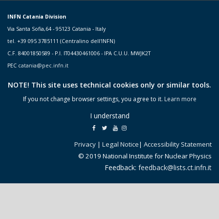
INFN Catania Division
Via Santa Sofia,64 - 95123 Catania - Italy
tel. +39 095 3785111 (Centralino dell'INFN)
C.F. 84001850589 - P.I. IT04430461006 - IPA C.U.U. MWJK2T
PEC
catania@pec.infn.it
NOTE! This site uses technical cookies only or similar tools.
If you not change browser settings, you agree to it.
Learn more
I understand
Privacy
|
Legal Notice
|
Accessibility Statement
© 2019 National Institute for Nuclear Physics
Feedback:
feedback@lists.ct.infn.it